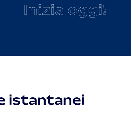
Inizia oggi!
e istantanei