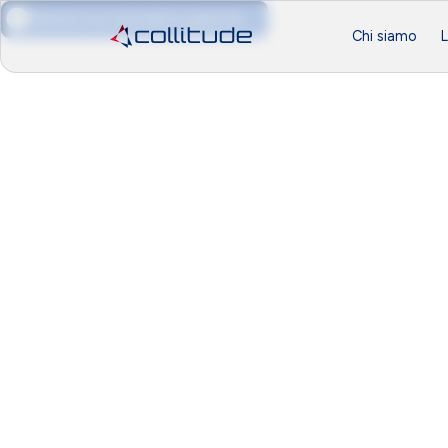
Prenota una consulenza gratuita
Chi siamo
L