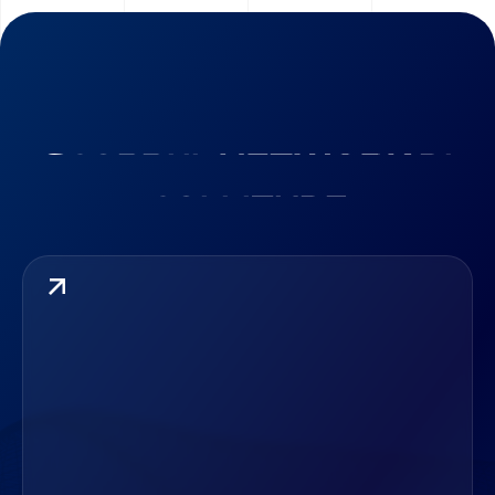
S
C
O
P
R
I
I
L
N
E
T
W
O
R
K
D
I
C
O
L
L
I
T
U
D
E