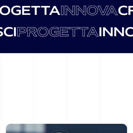
PROGETTA
INNOV
PROGETTA
INNOV
C
R
E
A
C
O
N
N
O
I