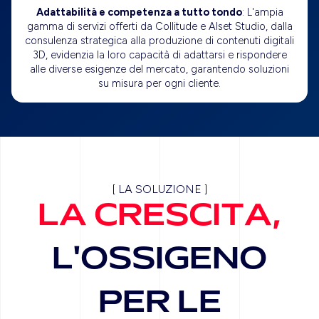
Adattabilità e competenza a tutto tondo
: L'ampia
gamma di servizi offerti da Collitude e Alset Studio, dalla
consulenza strategica alla produzione di contenuti digitali
3D, evidenzia la loro capacità di adattarsi e rispondere
alle diverse esigenze del mercato, garantendo soluzioni
su misura per ogni cliente.
[
L
A
S
O
L
U
Z
I
O
N
E
]
L
A
C
R
E
S
C
I
T
A
,
L
'
O
S
S
I
G
E
N
O
P
E
R
L
E