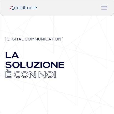
[
D
I
G
I
T
A
L
C
O
M
M
U
N
I
C
A
T
I
O
N
]
LA
SOLUZIONE
È CON NOI