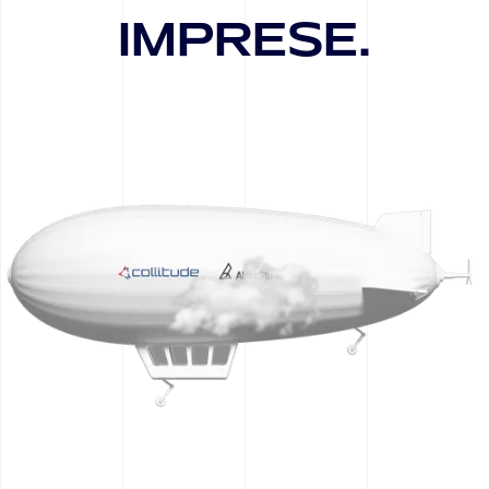
I
M
P
R
E
S
E
.