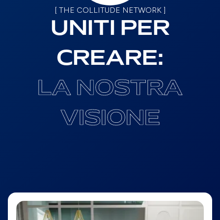
[
T
H
E
C
O
L
L
I
T
U
D
E
N
E
T
W
O
R
K
]
U
N
I
T
I
P
E
R
C
R
E
A
R
E
:
L
A
N
O
S
T
R
A
V
I
S
I
O
N
E