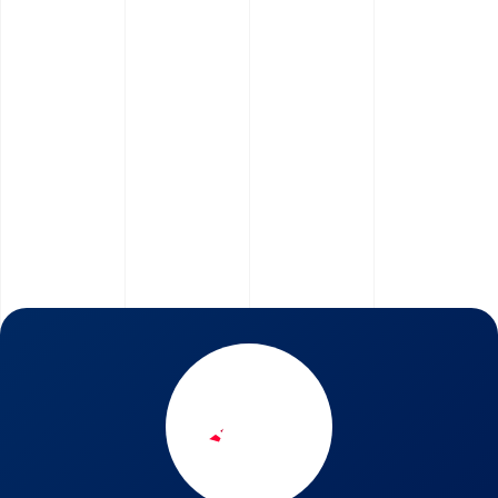
dopo aver definito a livello strategico e valoriale il
posizionamento del Brand, trovare il nome giusto per la
tua attività commerciale e sviluppare un Visual
Branding, uno stile e un’immagine coordinata per il tuo
Brand che possa esprimere la filosofia del marchio sia
online che offline.
Scopri il servizio