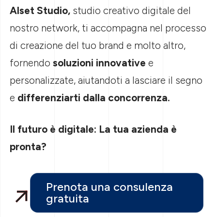
A
l
s
e
t
S
t
u
d
i
o
,
s
t
u
d
i
o
c
r
e
a
t
i
v
o
d
i
g
i
t
a
l
e
d
e
l
n
o
s
t
r
o
n
e
t
w
o
r
k
,
t
i
a
c
c
o
m
p
a
g
n
a
n
e
l
p
r
o
c
e
s
s
o
d
i
c
r
e
a
z
i
o
n
e
d
e
l
t
u
o
b
r
a
n
d
e
m
o
l
t
o
a
l
t
r
o
,
f
o
r
n
e
n
d
o
s
o
l
u
z
i
o
n
i
i
n
n
o
v
a
t
i
v
e
e
p
e
r
s
o
n
a
l
i
z
z
a
t
e
,
a
i
u
t
a
n
d
o
t
i
a
l
a
s
c
i
a
r
e
i
l
s
e
g
n
o
e
d
i
f
f
e
r
e
n
z
i
a
r
t
i
d
a
l
l
a
c
o
n
c
o
r
r
e
n
z
a
.
I
l
f
u
t
u
r
o
è
d
i
g
i
t
a
l
e
:
L
a
t
u
a
a
z
i
e
n
d
a
è
p
r
o
n
t
a
?
Prenota una consulenza
gratuita