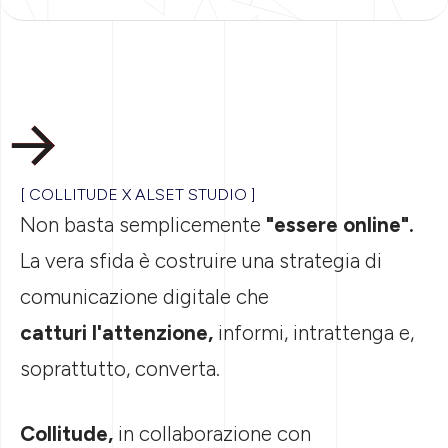
[
C
O
L
L
I
T
U
D
E
X
A
L
S
E
T
S
T
U
D
I
O
]
N
o
n
b
a
s
t
a
s
e
m
p
l
i
c
e
m
e
n
t
e
"
e
s
s
e
r
e
o
n
l
i
n
e
"
.
L
a
v
e
r
a
s
f
i
d
a
è
c
o
s
t
r
u
i
r
e
u
n
a
s
t
r
a
t
e
g
i
a
d
i
c
o
m
u
n
i
c
a
z
i
o
n
e
d
i
g
i
t
a
l
e
c
h
e
c
a
t
t
u
r
i
l
'
a
t
t
e
n
z
i
o
n
e
,
i
n
f
o
r
m
i
,
i
n
t
r
a
t
t
e
n
g
a
e
,
s
o
p
r
a
t
t
u
t
t
o
,
c
o
n
v
e
r
t
a
.
C
o
l
l
i
t
u
d
e
,
i
n
c
o
l
l
a
b
o
r
a
z
i
o
n
e
c
o
n