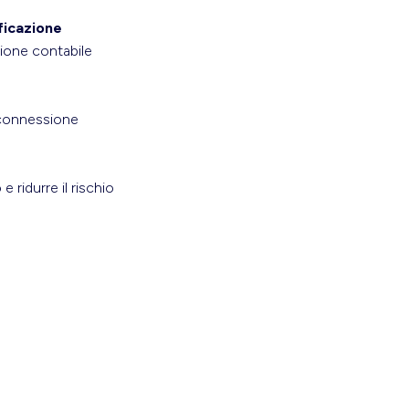
ficazione
zione contabile
erconnessione
 ridurre il rischio