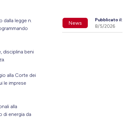
Pubblicato il:
 dalla legge n.
News
8/5/2026
 programmando
 disciplina beni
za.
io alla Corte dei
ui le imprese
nali alla
o di energia da