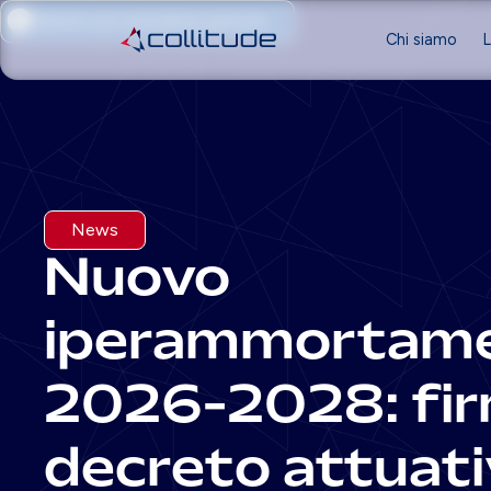
Prenota una consulenza gratuita
Chi siamo
L
News
Nuovo
iperammortam
2026-2028: firm
decreto attuati