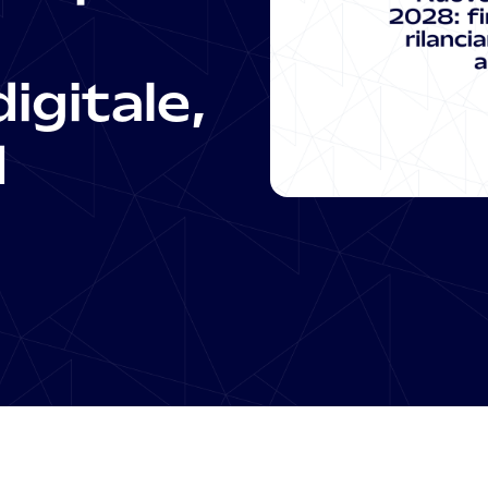
igitale,
d