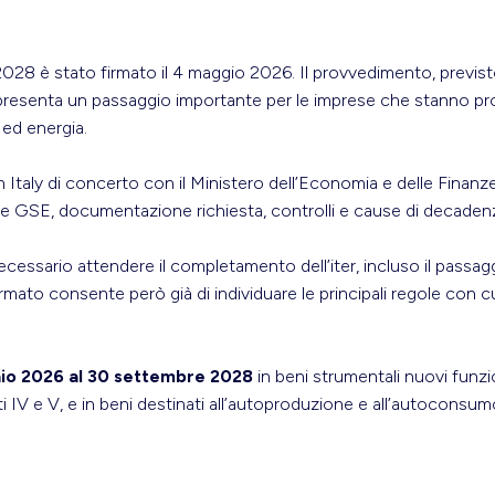
8 è stato firmato il 4 maggio 2026. Il provvedimento, previsto
rappresenta un passaggio importante per le imprese che stanno
 ed energia.
 Italy di concerto con il Ministero dell’Economia e delle Finanze,
ite GSE, documentazione richiesta, controlli e cause di decaden
essario attendere il completamento dell’iter, incluso il passagg
irmato consente però già di individuare le principali regole con c
aio 2026 al 30 settembre 2028
in beni strumentali nuovi funzio
ti IV e V, e in beni destinati all’autoproduzione e all’autoconsum