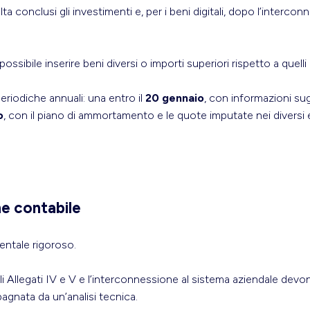
lta conclusi gli investimenti e, per i beni digitali, dopo l’intercon
ssibile inserire beni diversi o importi superiori rispetto a quelli
iodiche annuali: una entro il
20 gennaio
, con informazioni sug
o
, con il piano di ammortamento e le quote imputate nei diversi e
ne contabile
ntale rigoroso.
gli Allegati IV e V e l’interconnessione al sistema aziendale dev
agnata da un’analisi tecnica.