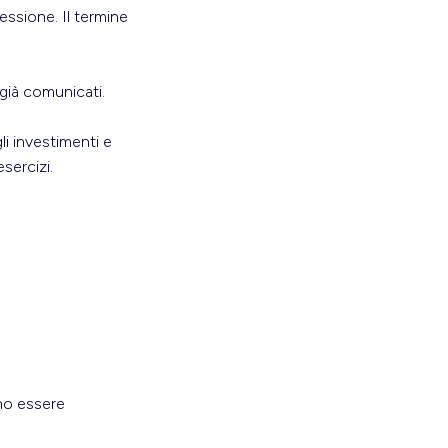
nessione. Il termine
 già comunicati.
li investimenti e
sercizi.
ono essere