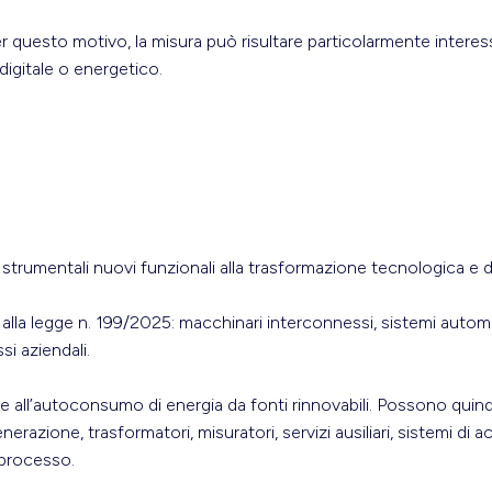
r questo motivo, la misura può risultare particolarmente interes
igitale o energetico.
li strumentali nuovi funzionali alla trasformazione tecnologica e di
e V alla legge n. 199/2025: macchinari interconnessi, sistemi autom
si aziendali.
 e all’autoconsumo di energia da fonti rinnovabili. Possono quind
nerazione, trasformatori, misuratori, servizi ausiliari, sistemi di 
 processo.