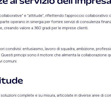
 al servizio dell'impres
collaborative" e "attitude", riflettendo l'approccio collaborativo c
arte operano in sinergia per fornire servizi di consulenza finanzi
e, creando valore a 360 gradi per le imprese clienti.
alori condivisi: entusiasmo, lavoro di squadra, ambizione, professi
uesti principi sono il motore che alimenta la collaborazione quo
vi comuni.
litude
e soluzioni complete e su misura, articolate in diverse aree di c