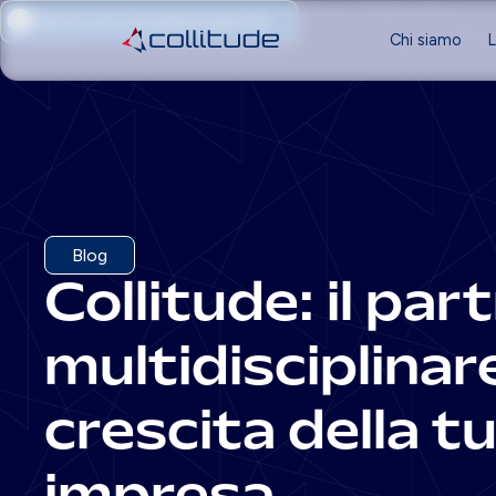
Prenota una consulenza gratuita
Chi siamo
L
Blog
Collitude: il par
multidisciplinare
crescita della t