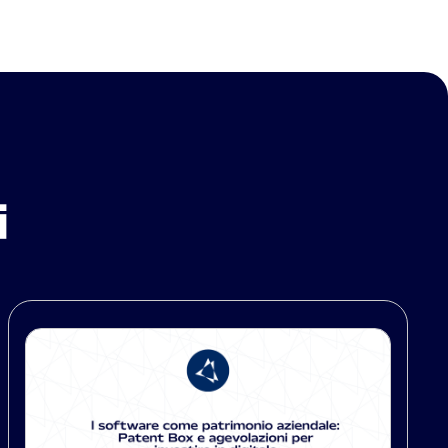
i
ws
New