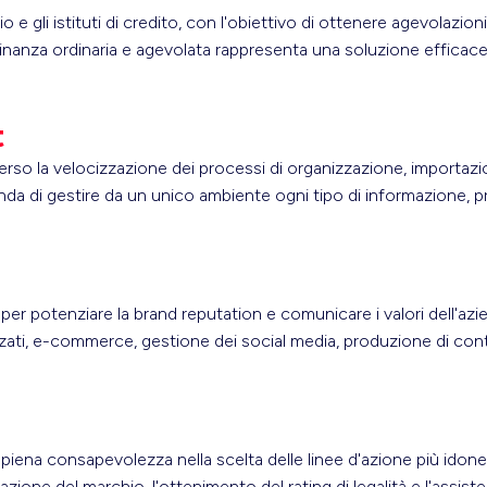
e gli istituti di credito, con l'obiettivo di ottenere agevolazioni
inanza ordinaria e agevolata rappresenta una soluzione efficace 
t
averso la velocizzazione dei processi di organizzazione, importaz
enda di gestire da un unico ambiente ogni tipo di informazione, p
per potenziare la brand reputation e comunicare i valori dell'azie
zzati, e-commerce, gestione dei social media, produzione di conte
 piena consapevolezza nella scelta delle linee d'azione più idone
razione del marchio, l'ottenimento del rating di legalità e l'assis