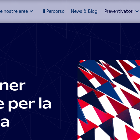
e nostre aree
Il Percorso
News & Blog
Preventivatori
tner
 per la
ua