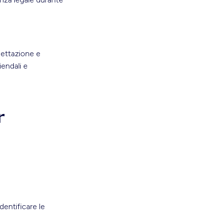
ogettazione e
iendali e
r
dentificare le