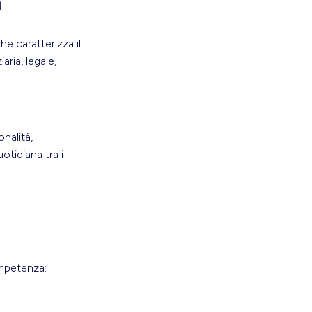
a
he caratterizza il
aria, legale,
onalità,
tidiana tra i
ompetenza: