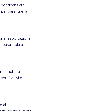
 per finanziare
per garantire la
ione, esportazione
reparandola alla
nda nell'era
nuti visivi e
e al
tenza legale durante