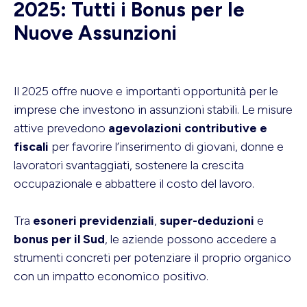
2025: Tutti i Bonus per le
Nuove Assunzioni
Il 2025 offre nuove e importanti opportunità per le
imprese che investono in assunzioni stabili. Le misure
attive prevedono
agevolazioni contributive e
fiscali
per favorire l’inserimento di giovani, donne e
lavoratori svantaggiati, sostenere la crescita
occupazionale e abbattere il costo del lavoro.
Tra
esoneri previdenziali
,
super-deduzioni
e
bonus per il Sud
, le aziende possono accedere a
strumenti concreti per potenziare il proprio organico
con un impatto economico positivo.