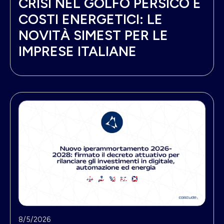
CRISI NEL GOLFO PERSICO E
COSTI ENERGETICI: LE
NOVITÀ SIMEST PER LE
IMPRESE ITALIANE
N
8/5/2026