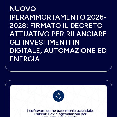
NUOVO
IPERAMMORTAMENTO 2026-
2028: FIRMATO IL DECRETO
ATTUATIVO PER RILANCIARE
GLI INVESTIMENTI IN
DIGITALE, AUTOMAZIONE ED
ENERGIA
N