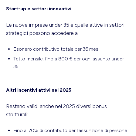
Start-up e settori innovativi
Le nuove imprese under 35 e quelle attive in settori
strategici possono accedere a:
Esonero contributivo totale per 36 mesi
Tetto mensile: fino a 800 € per ogni assunto under
35
Altri incentivi attivi nel 2025
Restano validi anche nel 2025 diversi bonus
strutturali:‍
Fino al 70% di contributo per l’assunzione di persone